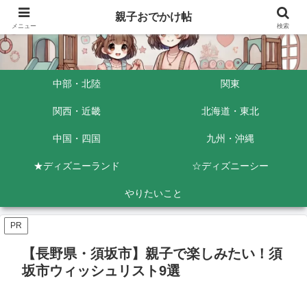
親子おでかけ帖
メニュー
検索
中部・北陸
関東
関西・近畿
北海道・東北
中国・四国
九州・沖縄
★ディズニーランド
☆ディズニーシー
やりたいこと
PR
【長野県・須坂市】親子で楽しみたい！須
坂市ウィッシュリスト9選