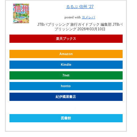
るるぶ 信州 ’27
posted with
ヨメレバ
JTBパブリッシング 旅行ガイドブック 編集部 JTBパ
ブリッシング 2026年03月10日
楽天ブックス
Amazon
Kindle
7net
honto
紀伊國屋書店
ebookjapan
図書館