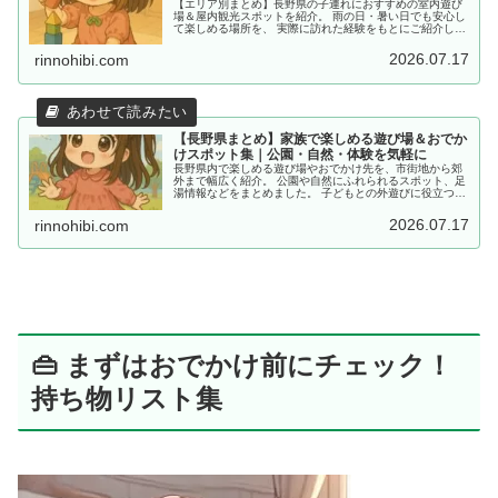
【エリア別まとめ】長野県の子連れにおすすめの室内遊び
場＆屋内観光スポットを紹介。 雨の日・暑い日でも安心し
て楽しめる場所を、 実際に訪れた経験をもとにご紹介して
います。
2026.07.17
rinnohibi.com
【長野県まとめ】家族で楽しめる遊び場＆おでか
けスポット集｜公園・自然・体験を気軽に
長野県内で楽しめる遊び場やおでかけ先を、市街地から郊
外まで幅広く紹介。 公園や自然にふれられるスポット、足
湯情報などをまとめました。 子どもとの外遊びに役立つ情
報を探している方におすすめです。
2026.07.17
rinnohibi.com
👜 まずはおでかけ前にチェック！
持ち物リスト集