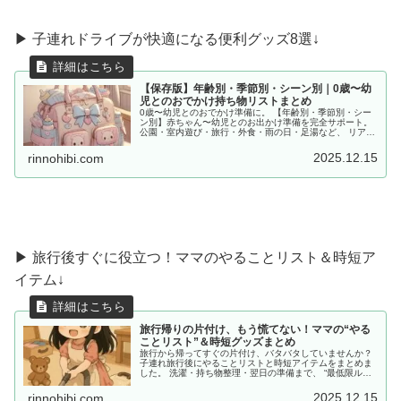
▶︎ 子連れドライブが快適になる便利グッズ8選↓
【保存版】年齢別・季節別・シーン別｜0歳〜幼
児とのおでかけ持ち物リストまとめ
0歳〜幼児とのおでかけ準備に。 【年齢別・季節別・シー
ン別】赤ちゃん〜幼児とのお出かけ準備を完全サポート。
公園・室内遊び・旅行・外食・雨の日・足湯など、 リアル
な体験をもとに「あると便利な持ち物」をママ目線でまと
めました。
2025.12.15
rinnohibi.com
▶ 旅行後すぐに役立つ！ママのやることリスト＆時短ア
イテム↓
旅行帰りの片付け、もう慌てない！ママの“やる
ことリスト”＆時短グッズまとめ
旅行から帰ってすぐの片付け、バタバタしていませんか？
子連れ旅行後にやることリストと時短アイテムをまとめま
した。 洗濯・持ち物整理・翌日の準備まで、 “最低限ルー
ティン”で、少しだけラクしませんか？
2025.12.15
rinnohibi.com