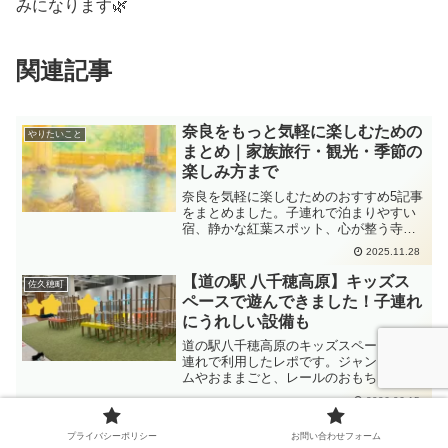
みになります🌿
関連記事
奈良をもっと気軽に楽しむための
やりたいこと
まとめ｜家族旅行・観光・季節の
楽しみ方まで
奈良を気軽に楽しむためのおすすめ5記事
をまとめました。子連れで泊まりやすい
宿、静かな紅葉スポット、心が整う寺
社、四季の楽しみ方、奈良でしたいこと
2025.11.28
10選など、旅行前に読んでおきたい情報
を紹介しています。
【道の駅 八千穂高原】キッズス
佐久穂町
ペースで遊んできました！子連れ
にうれしい設備も
道の駅八千穂高原のキッズスペースを子
連れで利用したレポです。ジャングルジ
ムやおままごと、レールのおもちゃ、絵
本コーナー、赤ちゃん向けおもちゃを紹
2026.06.15
介。子ども用トイレやおむつ替えスペー
スも近く、雨の日やドライブ途中の休憩
【新潟県上越市】上越科学館｜動
上越市
プライバシーポリシー
お問い合わせフォーム
にもおすすめです。