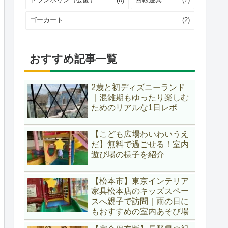
ゴーカート
(2)
おすすめ記事一覧
2歳と初ディズニーランド
｜混雑期もゆったり楽しむ
ためのリアルな1日レポ
【こども広場わいわいうえ
だ】無料で過ごせる！室内
遊び場の様子を紹介
【松本市】東京インテリア
家具松本店のキッズスペー
スへ親子で訪問｜雨の日に
もおすすめの室内あそび場