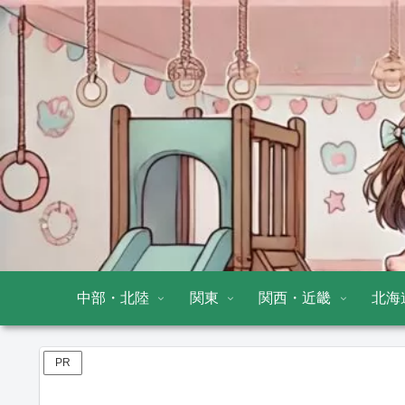
中部・北陸
関東
関西・近畿
北海
PR