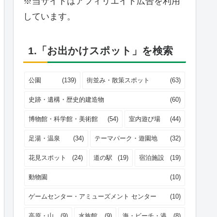
※当サイトはアフィリエイト広告を利用
しています。
1.「お出かけスポット」を検索
公園
(139)
街並み・散策スポット
(63)
史跡・遺構・歴史的建造物
(60)
博物館・科学館・美術館
(54)
室内遊び場
(44)
足湯・温泉
(34)
テーマパーク・遊園地
(32)
花見スポット
(24)
道の駅
(19)
宿泊施設
(19)
動物園
(10)
ゲームセンター・アミューズメント センター
(10)
高原・山
(9)
水族館
(9)
海・ビーチ・港
(8)