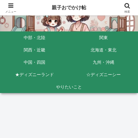
親子おでかけ帖
メニュー
検索
中部・北陸
関東
関西・近畿
北海道・東北
中国・四国
九州・沖縄
★ディズニーランド
☆ディズニーシー
やりたいこと