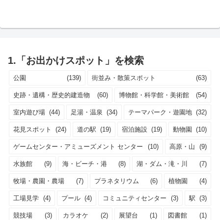
1.「お出かけスポット」を検索
公園
(139)
街並み・散策スポット
(63)
史跡・遺構・歴史的建造物
(60)
博物館・科学館・美術館
(54)
室内遊び場
(44)
足湯・温泉
(34)
テーマパーク・遊園地
(32)
花見スポット
(24)
道の駅
(19)
宿泊施設
(19)
動物園
(10)
ゲームセンター・アミューズメント センター
(10)
高原・山
(9)
水族館
(9)
海・ビーチ・港
(8)
湖・ダム・滝・川
(7)
牧場・農園・農場
(7)
プラネタリウム
(6)
植物園
(4)
工場見学
(4)
プール
(4)
コミュニティセンター
(3)
駅
(3)
競技場
(3)
カラオケ
(2)
展望台
(1)
図書館
(1)