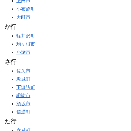
上田市
小布施町
大町市
か行
軽井沢町
駒ヶ根市
小諸市
さ行
佐久市
坂城町
下諏訪町
諏訪市
須坂市
信濃町
た行
立科町