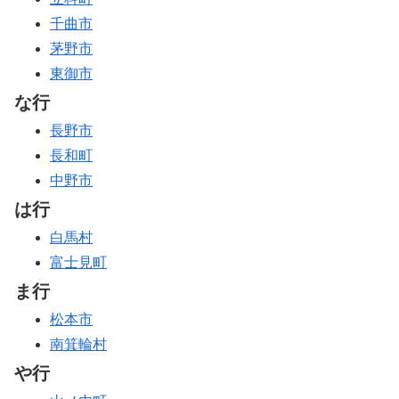
千曲市
茅野市
東御市
な行
長野市
長和町
中野市
は行
白馬村
富士見町
ま行
松本市
南箕輪村
や行