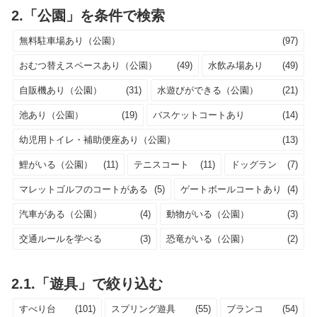
2.「公園」を条件で検索
無料駐車場あり（公園）
(97)
おむつ替えスペースあり（公園）
(49)
水飲み場あり
(49)
自販機あり（公園）
(31)
水遊びができる（公園）
(21)
池あり（公園）
(19)
バスケットコートあり
(14)
幼児用トイレ・補助便座あり（公園）
(13)
鯉がいる（公園）
(11)
テニスコート
(11)
ドッグラン
(7)
マレットゴルフのコートがある
(5)
ゲートボールコートあり
(4)
汽車がある（公園）
(4)
動物がいる（公園）
(3)
交通ルールを学べる
(3)
恐竜がいる（公園）
(2)
2.1.「遊具」で絞り込む
すべり台
(101)
スプリング遊具
(55)
ブランコ
(54)