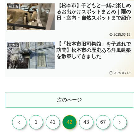
【松本市】子どもと一緒に楽しめ
松本市
るお出かけスポットまとめ｜雨の
日・室内・自然スポットまで紹介
2025.03.13
【「松本市旧司祭館」を子連れで
松本市
訪問】松本市の歴史ある洋風建築
を散策してきました
2025.03.13
次のページ
前
次
1
41
42
43
67
へ
へ