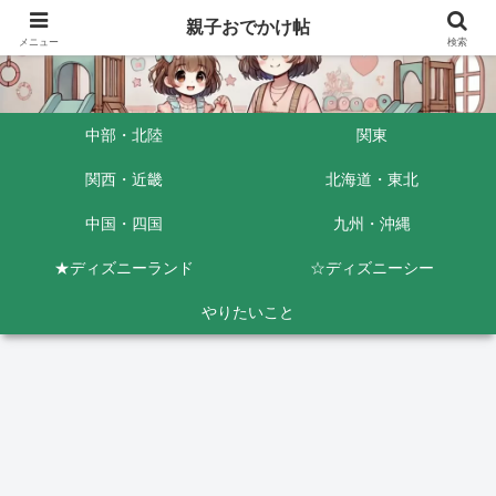
親子おでかけ帖
メニュー
検索
中部・北陸
関東
関西・近畿
北海道・東北
中国・四国
九州・沖縄
★ディズニーランド
☆ディズニーシー
やりたいこと