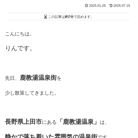
2025.01.26
2025.07.19
この記事は
約7分
で読めます。
こんにちは。
りんです。
鹿教湯温泉街
先日、
を
少し散策してきました。
長野県上田市
「鹿教湯温泉」
にある
は、
静かで落ち着いた雰囲気の温泉街
です。