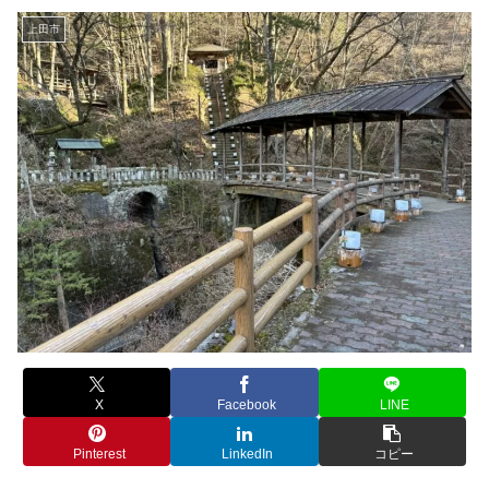
上田市
X
Facebook
LINE
Pinterest
LinkedIn
コピー