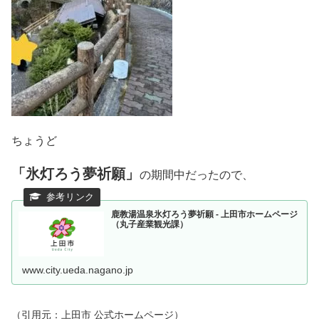
ちょうど
「氷灯ろう夢祈願」
の期間中だったので、
鹿教湯温泉氷灯ろう夢祈願 - 上田市ホームページ
（丸子産業観光課）
www.city.ueda.nagano.jp
（引用元：上田市 公式ホームページ）