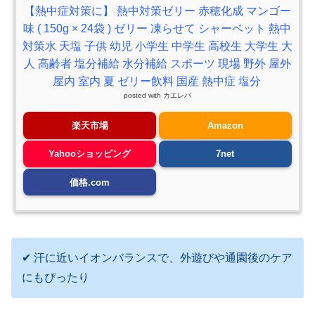
【熱中症対策に】 熱中対策ゼリー 赤穂化成 マンゴー
味 ( 150g × 24袋 ) ゼリー 凍らせて シャーベット 熱中
対策水 天塩 子供 幼児 小学生 中学生 高校生 大学生 大
人 高齢者 塩分補給 水分補給 スポーツ 現場 野外 屋外
屋内 室内 夏 ゼリー飲料 国産 熱中症 塩分
posted with
カエレバ
楽天市場
Amazon
Yahooショッピング
7net
価格.com
✔ 汗に近いイオンバランスで、外遊びや通園後のケア
にもぴったり