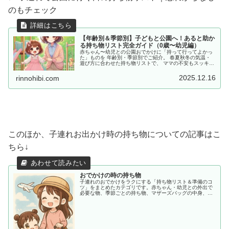
のもチェック
【年齢別＆季節別】子どもと公園へ！あると助か
る持ち物リスト完全ガイド（0歳〜幼児編）
赤ちゃん〜幼児との公園おでかけに「持って行ってよかっ
た」ものを 年齢別・季節別でご紹介。 春夏秋冬の気温・
遊び方に合わせた持ち物リストで、 ママの不安もスッキ
リ。今すぐチェック！
2025.12.16
rinnohibi.com
このほか、子連れお出かけ時の持ち物についての記事はこ
ちら↓
おでかけの時の持ち物
子連れのおでかけをラクにする「持ち物リスト＆準備のコ
ツ」をまとめたカテゴリです。赤ちゃん・幼児との外出で
必要な物、季節ごとの持ち物、マザーズバッグの中身、あ
ると助かる便利アイテムまで、ママ目線でわかりやすく紹
介します。