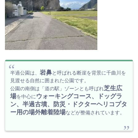
岩鼻
半過公園は、
と呼ばれる断崖を背景に千曲川を
見渡せる自然に囲まれた公園です。
芝生広
公園の南側は「道の駅」ゾーンとも呼ばれ
場
ウォーキングコース、ドッグラ
を中心に
ン、半過古墳、防災・ドクターヘリコプタ
ー用の場外離着陸場
などが整備されています。