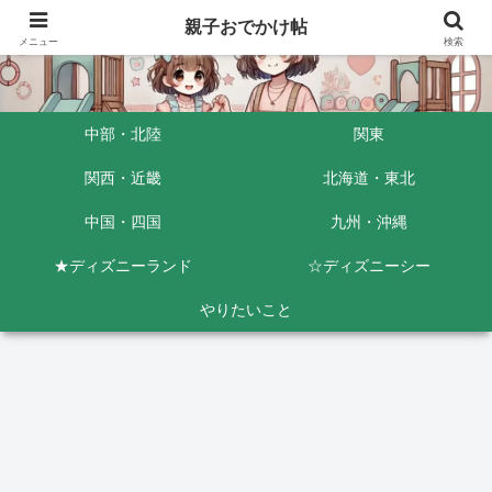
親子おでかけ帖
メニュー
検索
中部・北陸
関東
関西・近畿
北海道・東北
中国・四国
九州・沖縄
★ディズニーランド
☆ディズニーシー
やりたいこと